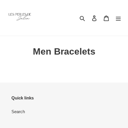
Passer
au
contenu
Rechercher
Se connecter
Panier
Men Bracelets
Quick links
Search