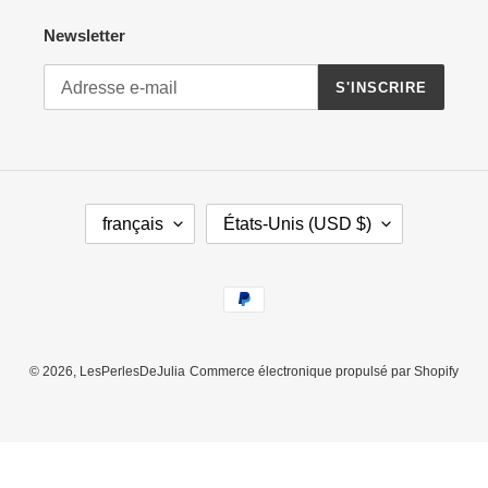
Newsletter
S'INSCRIRE
L
P
français
États-Unis (USD $)
A
A
N
Y
G
S
Moyens
U
/
de
E
R
paiement
É
G
© 2026,
LesPerlesDeJulia
Commerce électronique propulsé par Shopify
I
O
N
Utilisez
les